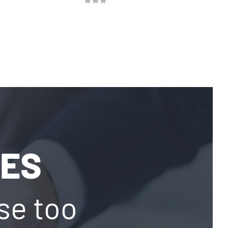
SES
ase too