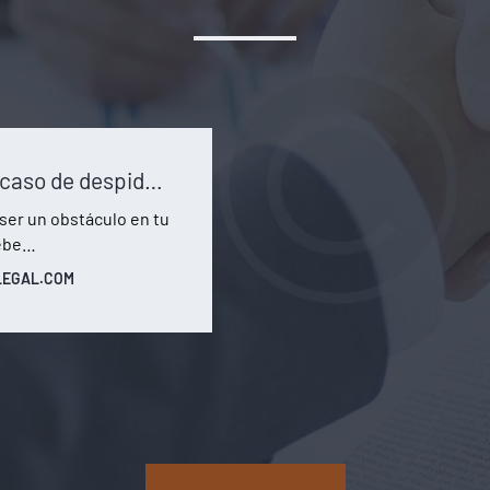
¿Qué hacer en caso de despido en la Ciudad de México? Guía paso a paso
ser un obstáculo en tu
debe…
LEGAL.COM