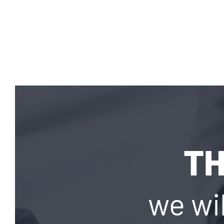
TH
we wil