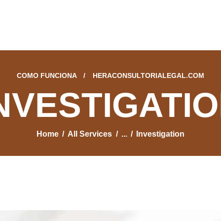
INICIO
ÁREAS DE
ESPECIALIDAD
COMO FUNCIONA
HERACONSULTORIALEGAL.COM
NOSOTROS
NVESTIGATI
CONTACTO
Home
All Services
...
Investigation