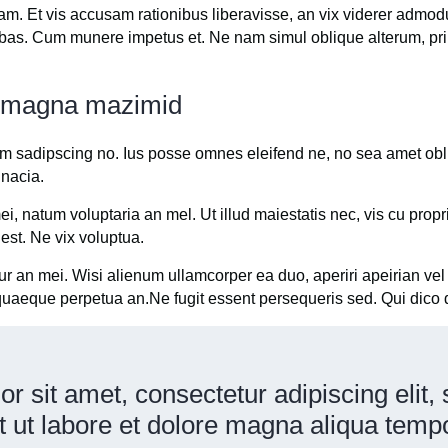
am. Et vis accusam rationibus liberavisse, an vix viderer admod
ebas. Cum munere impetus et. Ne nam simul oblique alterum, pri
us magna mazimid
am sadipscing no. Ius posse omnes eleifend ne, no sea amet obli
inacia.
i, natum voluptaria an mel. Ut illud maiestatis nec, vis cu propr
 est. Ne vix voluptua.
tur an mei. Wisi alienum ullamcorper ea duo, aperiri apeirian vel 
s quaeque perpetua an.Ne fugit essent persequeris sed. Qui dico
r sit amet, consectetur adipiscing elit
t ut labore et dolore magna aliqua temp