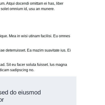
um. Atqui docendi omittam ei has, liber
 solet omnium id, usu an munere.
que. Mea in wisi utinam facilisi. Eu omnes
iae deterruisset. Ea mazim suavitate ius. Ei
ad. Sit eu facer soluta fuisset. Ius magna
 dicam sadipscing no.
, sed do eiusmod
or