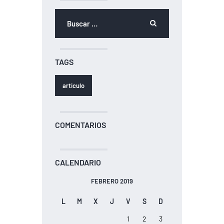
Buscar:
TAGS
articulo
COMENTARIOS
CALENDARIO
FEBRERO 2019
L
M
X
J
V
S
D
1
2
3